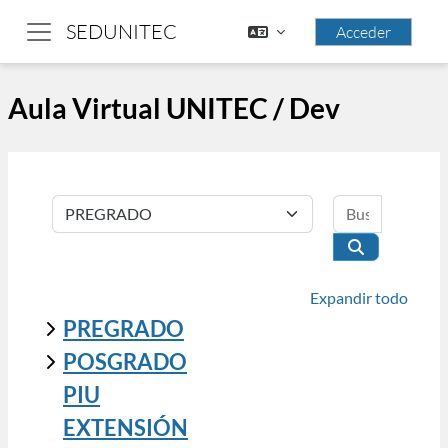
Saltar al contenido principal
SEDUNITEC
Acceder
Panel lateral
Aula Virtual UNITEC / Dev
Buscar cu
Categorías
Buscar curso
Expandir todo
PREGRADO
POSGRADO
PIU
EXTENSIÓN