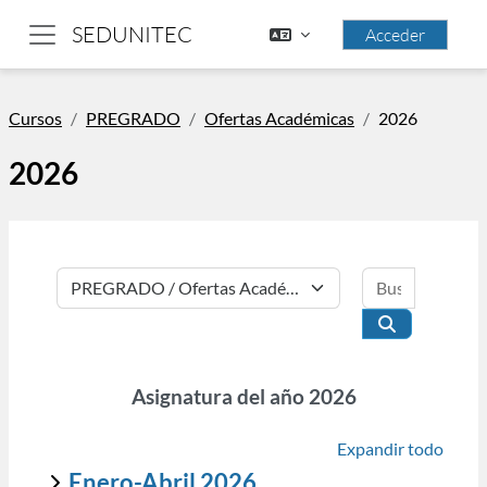
Saltar al contenido principal
SEDUNITEC
Acceder
Panel lateral
Cursos
PREGRADO
Ofertas Académicas
2026
2026
Buscar cu
Categorías
Buscar curso
Asignatura del año 2026
Expandir todo
Enero-Abril 2026