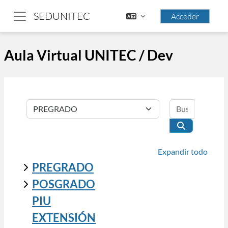
Saltar al contenido principal
SEDUNITEC
Acceder
Panel lateral
Aula Virtual UNITEC / Dev
Buscar cu
Categorías
Buscar curso
Expandir todo
PREGRADO
POSGRADO
PIU
EXTENSIÓN